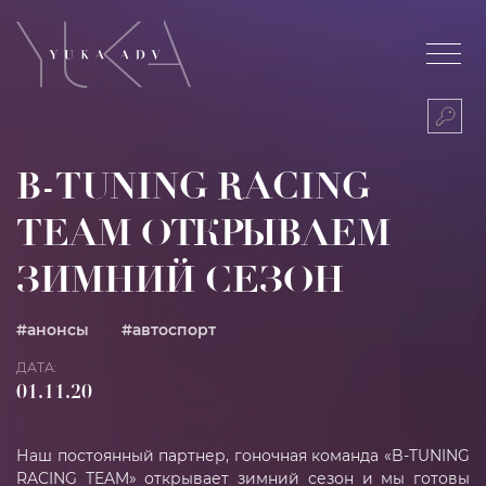
Об аг
Услуг
B-TUNING RACING
КОМПЛЕКСНЫЕ
Digital р
TEAM ОТКРЫВАЕМ
кампании
ЗИМНИЙ СЕЗОН
ПРОГРАММАТИК
Аудиторн
закупка
#анонсы
#автоспорт
ДАТА:
Порт
01.11.20
Блог
Наш постоянный партнер, гоночная команда «B-TUNING
RACING TEAM» открывает зимний сезон и мы готовы